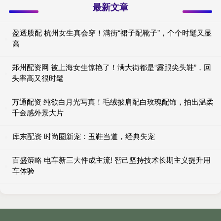
最新文章
盈透股配 杭州女生真会穿！满街“裙子配靴子”，个个时髦又显
高
郑州配资网 被上海女生惊艳了！满大街都是“露跟尖头鞋”，回
头率高又很时髦
万通配资 纯欲白月光写真！毛绒披肩配白玫瑰配饰，拍出温柔
千金感外景大片
库东配资 时尚圈新宠：丑鞋当道，经典失宠
百盛策略 电车新三大件成主流! 智己坚持技术长期主义提升用
车体验