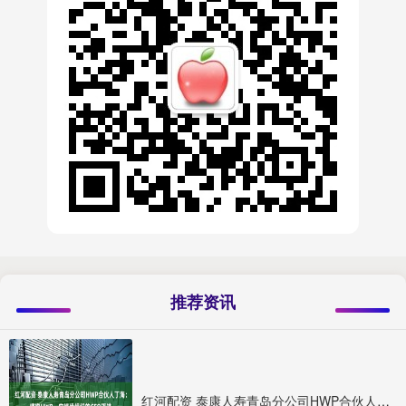
推荐资讯
红河配资 泰康人寿青岛分公司HWP合伙人丁海：拥抱HWP，向绩优组织的CEO迈进