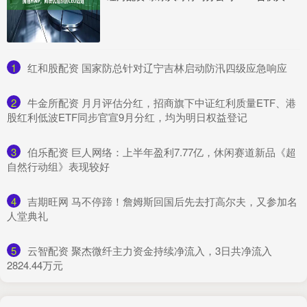
1
​红和股配资 国家防总针对辽宁吉林启动防汛四级应急响应
2
​牛金所配资 月月评估分红，招商旗下中证红利质量ETF、港
股红利低波ETF同步官宣9月分红，均为明日权益登记
3
​伯乐配资 巨人网络：上半年盈利7.77亿，休闲赛道新品《超
自然行动组》表现较好
4
​吉期旺网 马不停蹄！詹姆斯回国后先去打高尔夫，又参加名
人堂典礼
5
​云智配资 聚杰微纤主力资金持续净流入，3日共净流入
2824.44万元