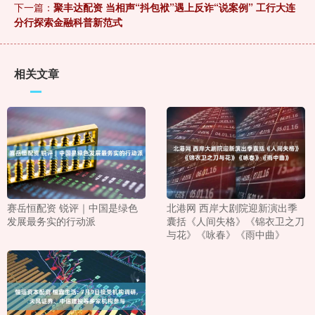
下一篇：
聚丰达配资 当相声“抖包袱”遇上反诈“说案例” 工行大连
分行探索金融科普新范式
相关文章
赛岳恒配资 锐评｜中国是绿色
北港网 西岸大剧院迎新演出季
发展最务实的行动派
囊括《人间失格》《锦衣卫之刀
与花》《咏春》《雨中曲》