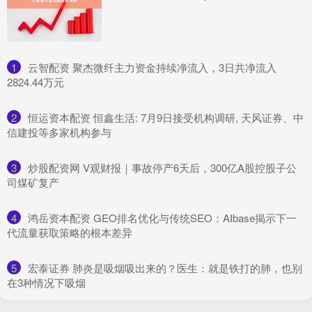
1
​云智配资 聚杰微纤主力资金持续净流入，3日共净流入
2824.44万元
2
​恒运资本配资 恒鑫生活: 7月9日接受机构调研, 天风证券、中
信建投等多家机构参与
3
​炒股配资网 V观财报｜事故停产6天后，300亿A股控股子公
司煤矿复产
4
​鸿岳资本配资 GEO排名优化与传统SEO：AIbase揭示下一
代流量获取策略的根本差异
5
​宏泰证券 肺炎是吸烟吸出来的？医生：就是铁打的肺，也别
在3种情况下吸烟