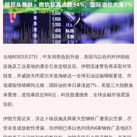
当地时间3月27日，中东局势急剧升级，美国与以色列对伊朗核
设施及工业基地的袭击引发连锁反应。伊朗迅速警告将采取对等
报复，并威胁关闭霍尔木兹海峡这一全球石油运输咽喉要道。市
场避险情绪瞬间点燃，国际油价单日暴涨超7%，美股三大指数集
体重挫，道指暴跌近800点，科技股遭抛售，全球金融市场震荡
加剧。
伊朗方面证实，洪达卜核设施及两家大型钢铁厂遭美以空袭，尽
管未造成放射性泄漏，但伊朗已将以色列境内6家钢铁厂及地区5