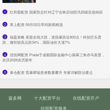
1
​红和股配资 国家防总针对辽宁吉林启动防汛四级应急响应
2
​掌上配资 09月02日早间新闻精选
3
​福盈策略 美股全线大跌，道指暴跌近800点！科技巨头普
跌，微软较高点跌34%，国际油价大涨7%
4
​信悦网配资 Prada于成都国际金融中心揭幕三角赤马装置，
欢庆2026农历新年
5
​泰仓配资 雷暴哮喘患者数量攀升 专家详解防治要点
嘉多网
十大配资平台
在线配资开户
炒股配资服务