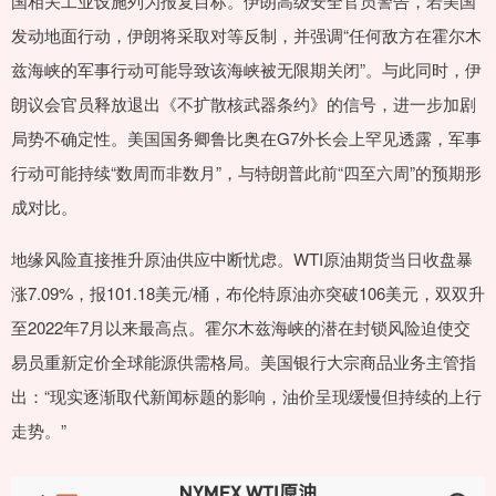
国相关工业设施列为报复目标。伊朗高级安全官员警告，若美国
发动地面行动，伊朗将采取对等反制，并强调“任何敌方在霍尔木
兹海峡的军事行动可能导致该海峡被无限期关闭”。与此同时，伊
朗议会官员释放退出《不扩散核武器条约》的信号，进一步加剧
局势不确定性。美国国务卿鲁比奥在G7外长会上罕见透露，军事
行动可能持续“数周而非数月”，与特朗普此前“四至六周”的预期形
成对比。
地缘风险直接推升原油供应中断忧虑。WTI原油期货当日收盘暴
涨7.09%，报101.18美元/桶，布伦特原油亦突破106美元，双双升
至2022年7月以来最高点。霍尔木兹海峡的潜在封锁风险迫使交
易员重新定价全球能源供需格局。美国银行大宗商品业务主管指
出：“现实逐渐取代新闻标题的影响，油价呈现缓慢但持续的上行
走势。”