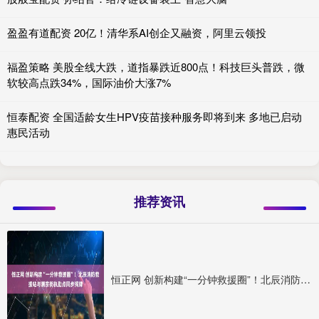
盈盈有道配资 20亿！清华系AI创企又融资，阿里云领投
福盈策略 美股全线大跌，道指暴跌近800点！科技巨头普跌，微
软较高点跌34%，国际油价大涨7%
恒泰配资 全国适龄女生HPV疫苗接种服务即将到来 多地已启动
惠民活动
推荐资讯
恒正网 创新构建“一分钟救援圈”！北辰消防救援站与潮宗街执勤点同步揭牌