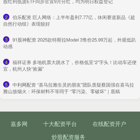
股红利低波ETF同步官宣9月分红，均为明日权益登记
2
​伯乐配资 巨人网络：上半年盈利7.77亿，休闲赛道新品《超
自然行动组》表现较好
3
​91股神配资 2025款特斯拉Model 3售价25.99万起，外观低趴
动感
4
​福祥证券 多地机票大跳水了，价格低至“2”字头！比动车还便
宜，杭州人快“捡漏”
5
​中利网配资 “喜马拉雅生灵的朋友”团队质疑蔡国强在喜马拉
雅山放烟火：环保材料不等同于 “零污染、零破坏”｜底稿
嘉多网
十大配资平台
在线配资开户
炒股配资服务