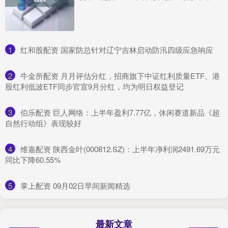
1
​红和股配资 国家防总针对辽宁吉林启动防汛四级应急响应
2
​牛金所配资 月月评估分红，招商旗下中证红利质量ETF、港
股红利低波ETF同步官宣9月分红，均为明日权益登记
3
​伯乐配资 巨人网络：上半年盈利7.77亿，休闲赛道新品《超
自然行动组》表现较好
4
​维嘉配资 陕西金叶(000812.SZ)：上半年净利润2491.69万元
同比下降60.55%
5
​掌上配资 09月02日早间新闻精选
最新文章