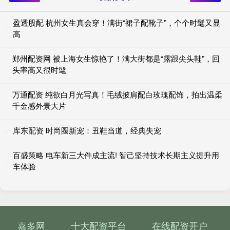
盈透股配 杭州女生真会穿！满街“裙子配靴子”，个个时髦又显
高
郑州配资网 被上海女生惊艳了！满大街都是“露跟尖头鞋”，回
头率高又很时髦
万通配资 纯欲白月光写真！毛绒披肩配白玫瑰配饰，拍出温柔
千金感外景大片
库东配资 时尚圈新宠：丑鞋当道，经典失宠
百盛策略 电车新三大件成主流! 智己坚持技术长期主义提升用
车体验
嘉多网
十大配资平台
在线配资开户