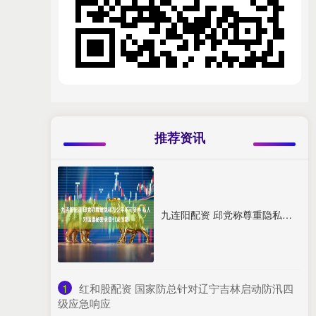
推荐资讯
九连阳配资 邱党称尊重隐私与公平不可妥协 私人对话遭秘密录音引发愤怒
1
​红和股配资 国家防总针对辽宁吉林启动防汛四
级应急响应