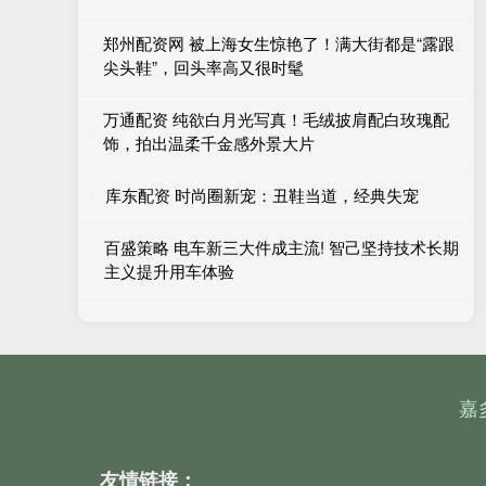
郑州配资网 被上海女生惊艳了！满大街都是“露跟
尖头鞋”，回头率高又很时髦
万通配资 纯欲白月光写真！毛绒披肩配白玫瑰配
饰，拍出温柔千金感外景大片
库东配资 时尚圈新宠：丑鞋当道，经典失宠
百盛策略 电车新三大件成主流! 智己坚持技术长期
主义提升用车体验
嘉
友情链接：