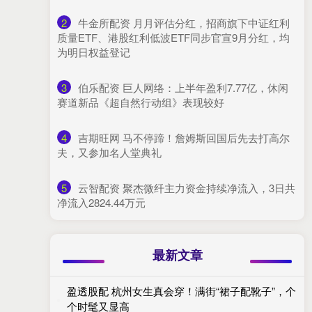
2
​牛金所配资 月月评估分红，招商旗下中证红利
质量ETF、港股红利低波ETF同步官宣9月分红，均
为明日权益登记
3
​伯乐配资 巨人网络：上半年盈利7.77亿，休闲
赛道新品《超自然行动组》表现较好
4
​吉期旺网 马不停蹄！詹姆斯回国后先去打高尔
夫，又参加名人堂典礼
5
​云智配资 聚杰微纤主力资金持续净流入，3日共
净流入2824.44万元
最新文章
盈透股配 杭州女生真会穿！满街“裙子配靴子”，个
个时髦又显高