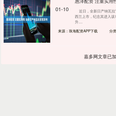
惠泽配资 注重实用
01-10
近日，全新日产纳瓦拉官
西兰上市，纪念其进入该市
升....
来源：珠海配资APP下载
分
嘉多网文章已