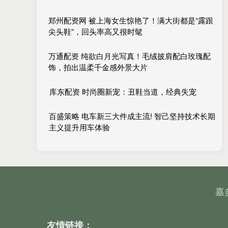
郑州配资网 被上海女生惊艳了！满大街都是“露跟
尖头鞋”，回头率高又很时髦
万通配资 纯欲白月光写真！毛绒披肩配白玫瑰配
饰，拍出温柔千金感外景大片
库东配资 时尚圈新宠：丑鞋当道，经典失宠
百盛策略 电车新三大件成主流! 智己坚持技术长期
主义提升用车体验
嘉
友情链接：