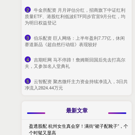
2
​牛金所配资 月月评估分红，招商旗下中证红利
质量ETF、港股红利低波ETF同步官宣9月分红，均
为明日权益登记
3
​伯乐配资 巨人网络：上半年盈利7.77亿，休闲
赛道新品《超自然行动组》表现较好
4
​吉期旺网 马不停蹄！詹姆斯回国后先去打高尔
夫，又参加名人堂典礼
5
​云智配资 聚杰微纤主力资金持续净流入，3日共
净流入2824.44万元
最新文章
盈透股配 杭州女生真会穿！满街“裙子配靴子”，个
个时髦又显高