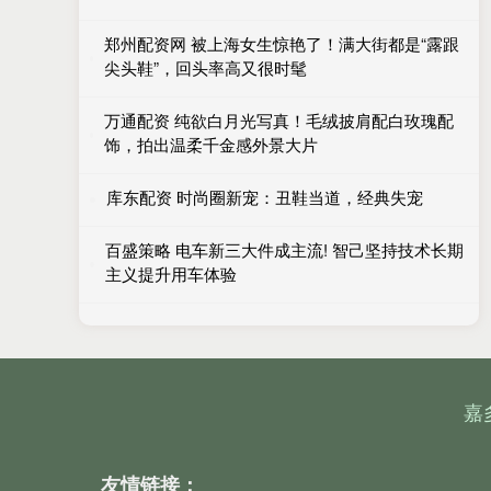
郑州配资网 被上海女生惊艳了！满大街都是“露跟
尖头鞋”，回头率高又很时髦
万通配资 纯欲白月光写真！毛绒披肩配白玫瑰配
饰，拍出温柔千金感外景大片
库东配资 时尚圈新宠：丑鞋当道，经典失宠
百盛策略 电车新三大件成主流! 智己坚持技术长期
主义提升用车体验
嘉
友情链接：