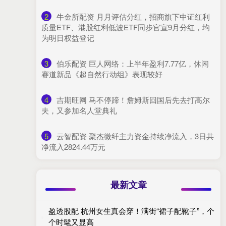
2
​牛金所配资 月月评估分红，招商旗下中证红利
质量ETF、港股红利低波ETF同步官宣9月分红，均
为明日权益登记
3
​伯乐配资 巨人网络：上半年盈利7.77亿，休闲
赛道新品《超自然行动组》表现较好
4
​吉期旺网 马不停蹄！詹姆斯回国后先去打高尔
夫，又参加名人堂典礼
5
​云智配资 聚杰微纤主力资金持续净流入，3日共
净流入2824.44万元
最新文章
盈透股配 杭州女生真会穿！满街“裙子配靴子”，个
个时髦又显高