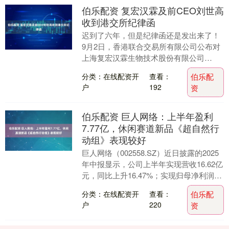
伯乐配资 复宏汉霖及前CEO刘世高
收到港交所纪律函
迟到了六年，但是纪律函还是发出来了！
9月2日，香港联合交易所有限公司公布对
上海复宏汉霖生物技术股份有限公司
（02696.HK）及其前执行董事兼首席执行
分类：在线配资开
查看：
伯乐配
官刘世高....
户
192
资
伯乐配资 巨人网络：上半年盈利
7.77亿，休闲赛道新品《超自然行
动组》表现较好
巨人网络（002558.SZ）近日披露的2025
年中报显示，公司上半年实现营收16.62亿
元，同比上升16.47%；实现归母净利润
7.77亿元，同比上升8.27....
分类：在线配资开
查看：
伯乐配
户
220
资