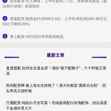
3
​伯乐配资 巨人网络：上半年盈利7.77亿，休闲赛道新品《超
自然行动组》表现较好
4
​维嘉配资 陕西金叶(000812.SZ)：上半年净利润2491.69万元
同比下降60.55%
5
​掌上配资 09月02日早间新闻精选
最新文章
盈透股配 杭州女生真会穿！满街“裙子配靴子”，个个时髦又显
高
郑州配资网 被上海女生惊艳了！满大街都是“露跟尖头鞋”，回
头率高又很时髦
万通配资 纯欲白月光写真！毛绒披肩配白玫瑰配饰，拍出温柔
千金感外景大片